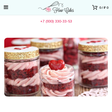
0
/
₽
0
+7 (930) 330-33-53