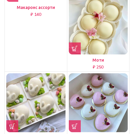
Макаронс ассорти
₽
Моти
₽