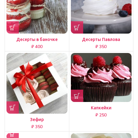
Десерты в баночке
Десерты Павлова
₽
₽
Капкейки
₽
Зефир
₽