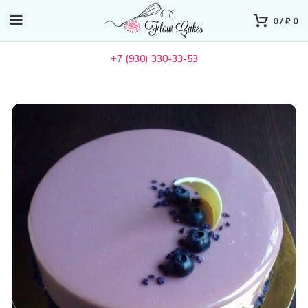
0
/
₽
0
+7 (930) 330-33-53