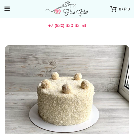
0
/
₽
0
+7 (930) 330-33-53